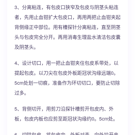
3、分离粘连，有包皮口狭窄及包皮与阴茎头粘连
者，先用止血钳扩大包皮口，再用两把止血钳夹起
背侧缘正中部位。用有槽探针分离粘连，直至阴茎
头与包皮完全分开。再用消毒生理盐水清洁包皮囊
及阴茎头。
4、设计切口，用一把止血钳夹住包皮系带处，以
提起包皮。以刀尖在包皮外板距冠状沟缘远端0。
5cm处划一切痕，准备作为环切切口，要防止切除
过多。
5、背侧切开，用剪刀沿探针槽剪开包皮内、外
板，包皮内板也应剪至距冠状沟缘约0。5cm处。
6、切除包皮，将包皮内、外板对齐，向外拉开夹