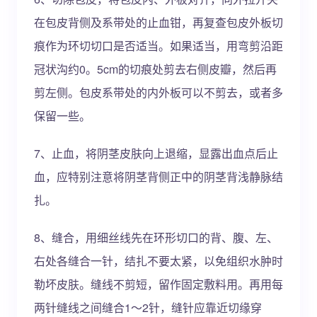
在包皮背侧及系带处的止血钳，再复查包皮外板切
痕作为环切切口是否适当。如果适当，用弯剪沿距
冠状沟约0。5cm的切痕处剪去右侧皮瓣，然后再
剪左侧。包皮系带处的内外板可以不剪去，或者多
保留一些。
7、止血，将阴茎皮肤向上退缩，显露出血点后止
血，应特别注意将阴茎背侧正中的阴茎背浅静脉结
扎。
8、缝合，用细丝线先在环形切口的背、腹、左、
右处各缝合一针，结扎不要太紧，以免组织水肿时
勒坏皮肤。缝线不剪短，留作固定敷料用。再用每
两针缝线之间缝合1～2针，缝针应靠近切缘穿