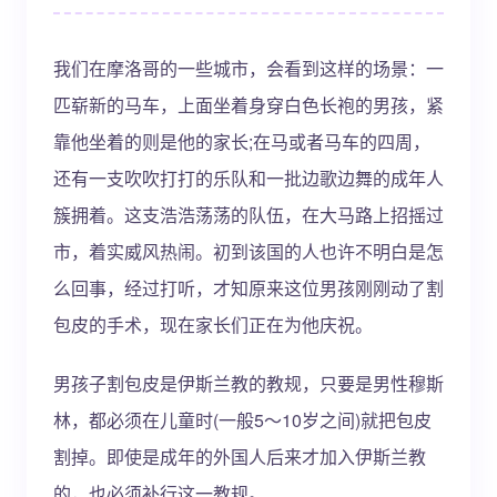
我们在摩洛哥的一些城市，会看到这样的场景：一
匹崭新的马车，上面坐着身穿白色长袍的男孩，紧
靠他坐着的则是他的家长;在马或者马车的四周，
还有一支吹吹打打的乐队和一批边歌边舞的成年人
簇拥着。这支浩浩荡荡的队伍，在大马路上招摇过
市，着实威风热闹。初到该国的人也许不明白是怎
么回事，经过打听，才知原来这位男孩刚刚动了割
包皮的手术，现在家长们正在为他庆祝。
男孩子割包皮是伊斯兰教的教规，只要是男性穆斯
林，都必须在儿童时(一般5～10岁之间)就把包皮
割掉。即使是成年的外国人后来才加入伊斯兰教
的，也必须补行这一教规。