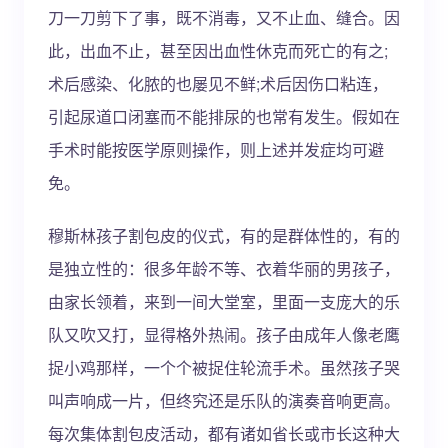
刀一刀剪下了事，既不消毒，又不止血、缝合。因
此，出血不止，甚至因出血性休克而死亡的有之;
术后感染、化脓的也屡见不鲜;术后因伤口粘连，
引起尿道口闭塞而不能排尿的也常有发生。假如在
手术时能按医学原则操作，则上述并发症均可避
免。
穆斯林孩子割包皮的仪式，有的是群体性的，有的
是独立性的：很多年龄不等、衣着华丽的男孩子，
由家长领着，来到一间大堂室，里面一支庞大的乐
队又吹又打，显得格外热闹。孩子由成年人像老鹰
捉小鸡那样，一个个被捉住轮流手术。虽然孩子哭
叫声响成一片，但终究还是乐队的演奏音响更高。
每次集体割包皮活动，都有诸如省长或市长这种大